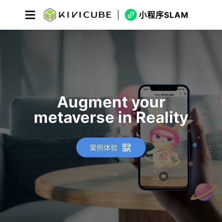
小程序SLAM
Augment your
metaverse in Reality
案例体验